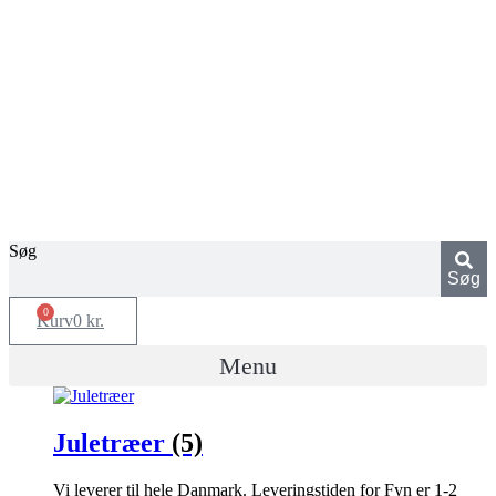
Skip
to
content
Søg
Søg
0
Kurv
0
kr.
Menu
Juletræer
(5)
Vi leverer til hele Danmark. Leveringstiden for Fyn er 1-2