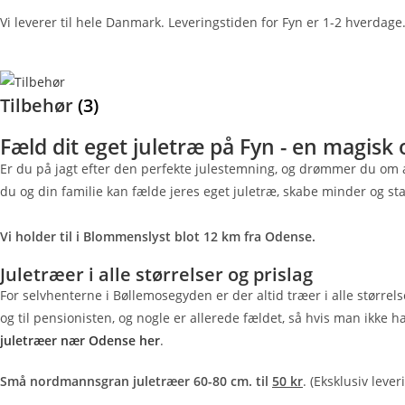
Vi leverer til hele Danmark. Leveringstiden for Fyn er 1-2 hverdage.
Tilbehør
(3)
Fæld dit eget juletræ på Fyn - en magisk
Er du på jagt efter den perfekte julestemning, og drømmer du om at f
du og din familie kan fælde jeres eget juletræ, skabe minder og star
Vi holder til i Blommenslyst blot 12 km fra Odense.
Juletræer i alle størrelser og prislag
For selvhenterne i Bøllemosegyden er der altid træer i alle større
og til pensionisten, og nogle er allerede fældet, så hvis man ikke 
juletræer nær Odense her
.
Små nordmannsgran juletræer 60-80 cm. til
50 kr
. (Eksklusiv lever