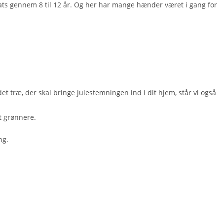
ats gennem 8 til 12 år. Og her har mange hænder været i gang for
det træ, der skal bringe julestemningen ind i dit hjem, står vi også
dt grønnere.
ng.