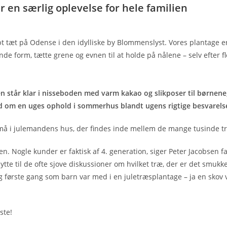
r en særlig oplevelse for hele familien
ept tæt på Odense i den idylliske by Blommenslyst. Vores plantage 
de form, tætte grene og evnen til at holde på nålene – selv efter
n står klar i nisseboden med varm kakao og slikposer til børnene,
lod om en uges ophold i sommerhus blandt ugens rigtige besvarels
og små i julemandens hus, der findes inde mellem de mange tusinde t
 Nogle kunder er faktisk af 4. generation, siger Peter Jacobsen f
tte til de ofte sjove diskussioner om hvilket træ, der er det smukkes
eg første gang som barn var med i en juletræsplantage – ja en skov v
ste!