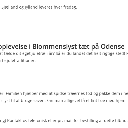
 Sjælland og Jylland leveres hver fredag.
 oplevelse i Blommenslyst tæt på Odense
ælde dit eget juletræ i år? Så er du landet det helt rigtige sted! På
te juletraditioner.
lser. Familien hjælper med at spidse træernes fod og pakke dem i ne
har lyst til at bruge saven, kan man alligevel få et fint træ med h
ing) Kontakt os telefonisk eller pr. mail for bestilling af dette tilbud