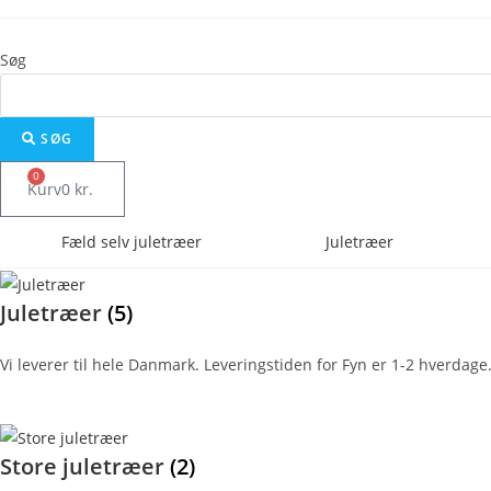
Skip
to
Søg
content
SØG
0
Kurv
0
kr.
Fæld selv juletræer
Juletræer
Juletræer
(5)
Vi leverer til hele Danmark. Leveringstiden for Fyn er 1-2 hverdage.
Store juletræer
(2)