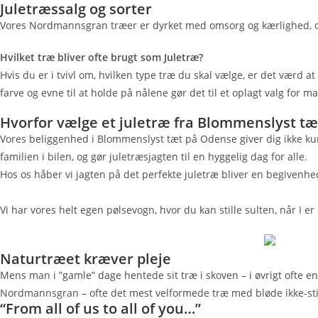
Juletræssalg og sorter
Vores Nordmannsgran træer er dyrket med omsorg og kærlighed, og vi 
Hvilket træ bliver ofte brugt som Juletræ?
Hvis du er i tvivl om, hvilken type træ du skal vælge, er det værd
farve og evne til at holde på nålene gør det til et oplagt valg for 
Hvorfor vælge et juletræ fra Blommenslyst t
Vores beliggenhed i Blommenslyst tæt på Odense giver dig ikke kun
familien i bilen, og gør juletræsjagten til en hyggelig dag for alle.
Hos os håber vi jagten på det perfekte juletræ bliver en begivenhed i
Vi har vores helt egen pølsevogn, hvor du kan stille sulten, når I er
Naturtræet kræver pleje
Mens man i ”gamle” dage hentede sit træ i skoven – i øvrigt ofte e
Nordmannsgran – ofte det mest velformede træ med bløde ikke-stikk
“From all of us to all of you…”