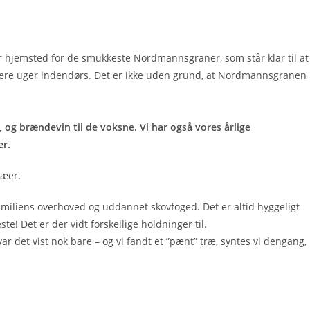
er hjemsted for de smukkeste Nordmannsgraner, som står klar til at
 flere uger indendørs. Det er ikke uden grund, at Nordmannsgranen
 og brændevin til de voksne. Vi har også vores årlige
er.
ræer.
amiliens overhoved og uddannet skovfoged. Det er altid hyggeligt
te! Det er der vidt forskellige holdninger til.
ar det vist nok bare – og vi fandt et ”pænt” træ, syntes vi dengang,