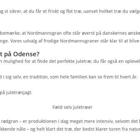
sikrer, at du får et friskt og flot træ, uanset hvilket træ du vælg
 at bemærke, at Nordmannsgran ofte står øverst på danskernes ønske
mange. Vores udvalg af frodige Nordmannsgraner står klar til at blive
æt på Odense?
 mulighed for at finde det perfekte juletræ; du får også en oplev
 sig selv, en tradition, som hele familien kan se frem til hvert år.
 på juletræsjagt.
n rødgran – er produktionen i dag meget mere intensiv, selvom det 
ende nåle – og helt klart det træ, der bedst klarer turen fra natu