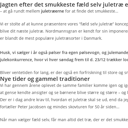
Jagten efter det smukkeste fæld selv juletræ e
– at gå rundt mellem
juletræerne
for at finde det smukkeste…
Vi er stolte af at kunne præsentere vores “fæld selv juletræ” konc
blive dit næste juletræ. Nordmannsgran er kendt for sin imponeren
er blandt de mest populære juletræsorter i Danmark.
Husk, vi sælger i år også pølser fra egen pølsevogn, og julemande
julekonkurrence, hvor vi hver søndag frem til d. 23/12 trækker 
Bliver ventetiden for lang, er der også en forfriskning til store 
Nye tider og gammel traditioner
Vi har gennem årene oplevet de samme familier komme igen og igen.
at gense kendte ansigter og se børnene blive større og større – og ly
Der er i dag andre krav til, hvordan et juletræ skal se ud, end da j
fortæller Peter Jacobsen og mindes skovturen for 50 år siden…
Når man vælger fæld selv, får man altid det træ, der er det smukke