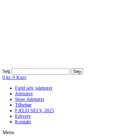
Skip
to
content
Søg
Søg
0
kr.
0
Kurv
Fæld selv juletræer
Juletræer
Store Juletræer
Tilbehør
FÆLD SELV 2025
Erhverv
Kontakt
Menu